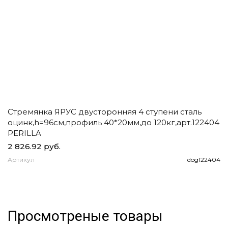
Стремянка ЯРУС двусторонняя 4 ступени сталь
Ч
оцинк,h=96см,профиль 40*20мм,до 120кг,арт.122404
д
PERILLA
2 826.92 руб.
1
Артикул
dog122404
А
Просмотреные товары