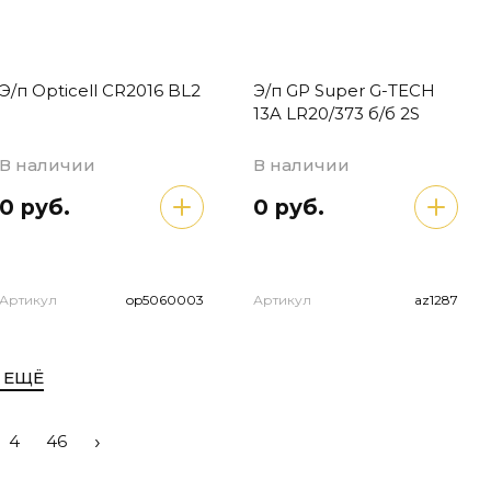
Э/п Opticell CR2016 BL2
Э/п GP Super G-TECH
13A LR20/373 б/б 2S
В наличии
В наличии
0 руб.
0 руб.
Артикул
op5060003
Артикул
az1287
 ЕЩЁ
›
4
46