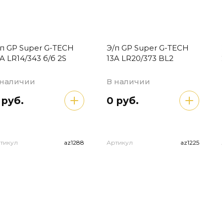
/п GP Super G-TECH
Э/п GP Super G-TECH
A LR14/343 б/б 2S
13A LR20/373 BL2
 наличии
В наличии
 руб.
0 руб.
тикул
az1288
Артикул
az1225