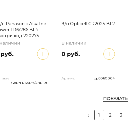
/п Panasonic Alkaline
Э/п Opticell CR2025 BL2
ower LR6/286 BL4
мотри код 220275
 наличии
В наличии
 руб.
0 руб.
тикул
Артикул
op6060004
GoP*LR6APB/4BP RU
ПОКАЗАТЬ
‹
1
2
3