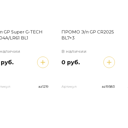
/п GP Super G-TECH
ПРОМО Э/п GP CR2025
04A/LR61 BL1
BL7+3
 наличии
В наличии
 руб.
0 руб.
тикул
az1219
Артикул
az19583