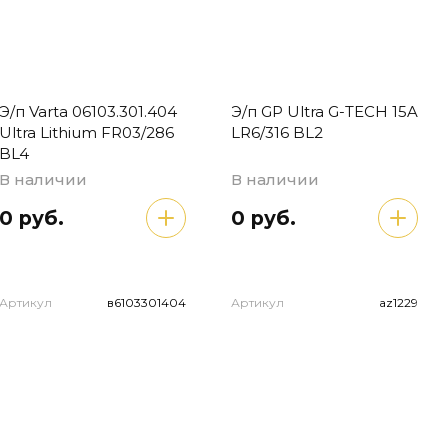
Э/п Varta 06103.301.404
Э/п GP Ultra G-TECH 15A
Ultra Lithium FR03/286
LR6/316 BL2
BL4
В наличии
В наличии
0 руб.
0 руб.
Артикул
в6103301404
Артикул
az1229