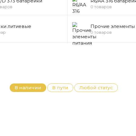
/D 373 батарейки
R6/AA 316 батарей
оваров
0 товаров
ки литиевые
Прочие элементы 
вар
0 товаров
В наличии
В пути
Любой статус