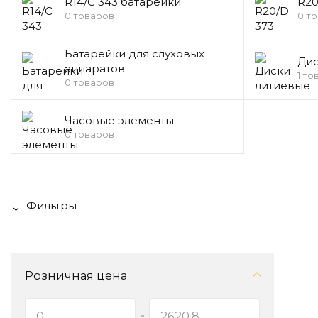
R14/C 343 батарейки
R20
0 товаров
0 т
Батарейки для слуховых
Дис
аппаратов
1 то
0 товаров
Часовые элементы
0 товаров
Фильтры
Розничная цена