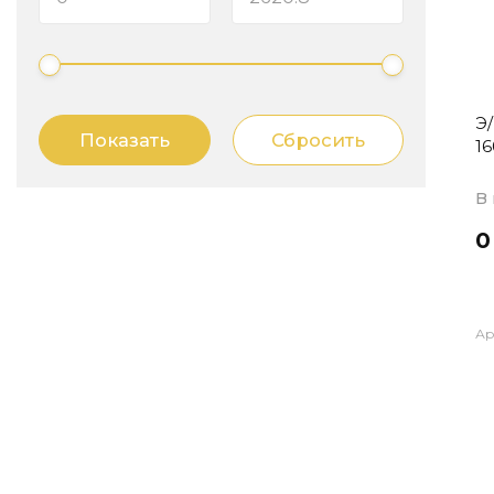
Э
16
В
0
Ар