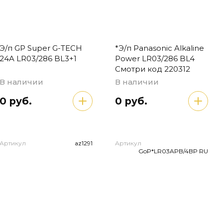
Э/п GP Super G-TECH
*Э/п Panasonic Alkaline
24A LR03/286 BL3+1
Power LR03/286 BL4
Смотри код 220312
В наличии
В наличии
0 руб.
0 руб.
Артикул
az1291
Артикул
GoP*LR03APB/4BP RU