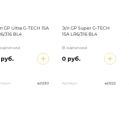
п GP Ultra G-TECH 15A
Э/п GP Super G-TECH
6/316 BL4
15A LR6/316 BL4
 наличии
В наличии
 руб.
0 руб.
тикул
az1230
Артикул
az1222