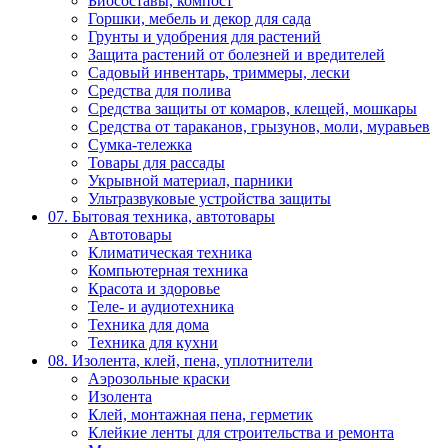
Биосоставы, компост
Горшки, мебель и декор для сада
Грунты и удобрения для растений
Защита растений от болезней и вредителей
Садовый инвентарь, триммеры, лески
Средства для полива
Средства защиты от комаров, клещей, мошкары
Средства от тараканов, грызунов, моли, муравьев
Сумка-тележка
Товары для рассады
Укрывной материал, парники
Ультразвуковые устройства защиты
07. Бытовая техника, автотовары
Автотовары
Климатическая техника
Компьютерная техника
Красота и здоровье
Теле- и аудиотехника
Техника для дома
Техника для кухни
08. Изолента, клей, пена, уплотнители
Аэрозольные краски
Изолента
Клей, монтажная пена, герметик
Клейкие ленты для строительства и ремонта