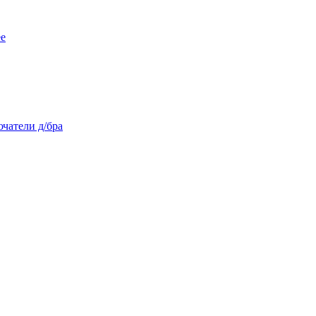
ее
чатели д/бра