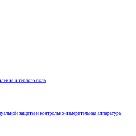
пления и теплого пола
уальной защиты и контрольно-измерительная аппаратура