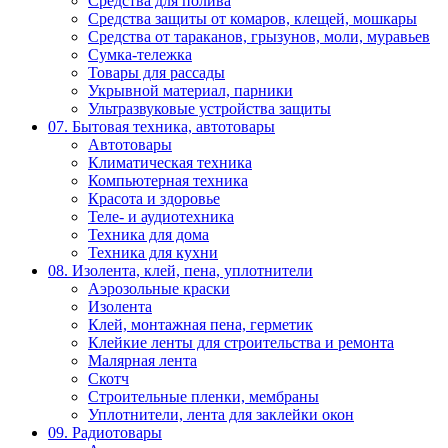
Средства для полива
Средства защиты от комаров, клещей, мошкары
Средства от тараканов, грызунов, моли, муравьев
Сумка-тележка
Товары для рассады
Укрывной материал, парники
Ультразвуковые устройства защиты
07. Бытовая техника, автотовары
Автотовары
Климатическая техника
Компьютерная техника
Красота и здоровье
Теле- и аудиотехника
Техника для дома
Техника для кухни
08. Изолента, клей, пена, уплотнители
Аэрозольные краски
Изолента
Клей, монтажная пена, герметик
Клейкие ленты для строительства и ремонта
Малярная лента
Скотч
Строительные пленки, мембраны
Уплотнители, лента для заклейки окон
09. Радиотовары