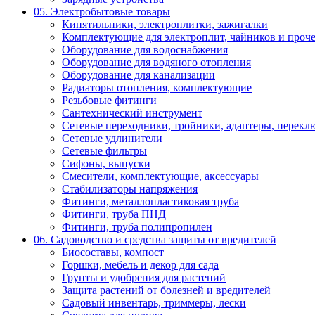
05. Электробытовые товары
Кипятильники, электроплитки, зажигалки
Комплектующие для электроплит, чайников и проч
Оборудование для водоснабжения
Оборудование для водяного отопления
Оборудование для канализации
Радиаторы отопления, комплектующие
Резьбовые фитинги
Сантехнический инструмент
Сетевые переходники, тройники, адаптеры, переклю
Сетевые удлинители
Сетевые фильтры
Сифоны, выпуски
Смесители, комплектующие, аксессуары
Стабилизаторы напряжения
Фитинги, металлопластиковая труба
Фитинги, труба ПНД
Фитинги, труба полипропилен
06. Садоводство и средства защиты от вредителей
Биосоставы, компост
Горшки, мебель и декор для сада
Грунты и удобрения для растений
Защита растений от болезней и вредителей
Садовый инвентарь, триммеры, лески