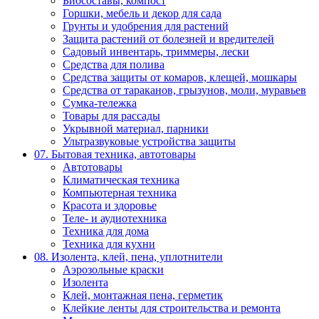
Биосоставы, компост
Горшки, мебель и декор для сада
Грунты и удобрения для растений
Защита растений от болезней и вредителей
Садовый инвентарь, триммеры, лески
Средства для полива
Средства защиты от комаров, клещей, мошкары
Средства от тараканов, грызунов, моли, муравьев
Сумка-тележка
Товары для рассады
Укрывной материал, парники
Ультразвуковые устройства защиты
07. Бытовая техника, автотовары
Автотовары
Климатическая техника
Компьютерная техника
Красота и здоровье
Теле- и аудиотехника
Техника для дома
Техника для кухни
08. Изолента, клей, пена, уплотнители
Аэрозольные краски
Изолента
Клей, монтажная пена, герметик
Клейкие ленты для строительства и ремонта