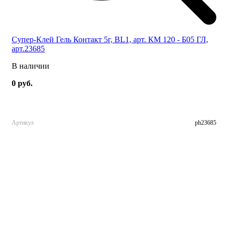
Супер-Клей Гель Контакт 5г, BL1, арт. КМ 120 - Б05 ГЛ,
арт.23685
В наличии
0 руб.
Артикул
ph23685