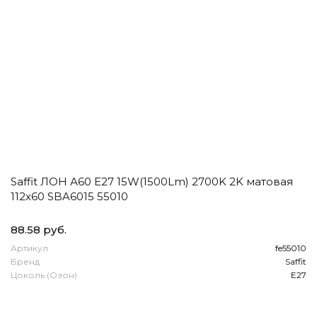
Saffit ЛОН А60 E27 15W(1500Lm) 2700K 2K матовая
112x60 SBA6015 55010
88.58 руб.
Артикул
fe55010
Бренд
Saffit
Цоколь (Озон)
E27