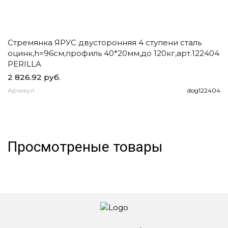
Стремянка ЯРУС двусторонняя 4 ступени сталь
Ч
оцинк,h=96см,профиль 40*20мм,до 120кг,арт.122404
д
PERILLA
2 826.92 руб.
1
Артикул
dog122404
А
Просмотреные товары