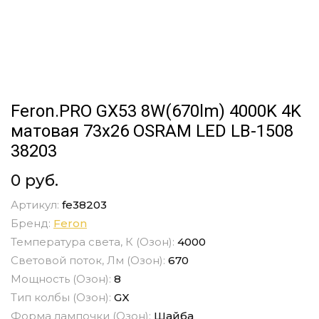
Feron.PRO GX53 8W(670lm) 4000K 4K
матовая 73x26 OSRAM LED LB-1508
38203
0 руб.
Артикул:
fe38203
Бренд:
Feron
Температура света, К (Озон):
4000
Световой поток, Лм (Озон):
670
Мощность (Озон):
8
Тип колбы (Озон):
GX
Форма лампочки (Озон):
Шайба