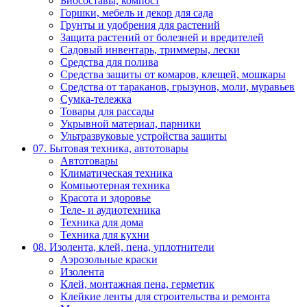
Биосоставы, компост
Горшки, мебель и декор для сада
Грунты и удобрения для растений
Защита растений от болезней и вредителей
Садовый инвентарь, триммеры, лески
Средства для полива
Средства защиты от комаров, клещей, мошкары
Средства от тараканов, грызунов, моли, муравьев
Сумка-тележка
Товары для рассады
Укрывной материал, парники
Ультразвуковые устройства защиты
07. Бытовая техника, автотовары
Автотовары
Климатическая техника
Компьютерная техника
Красота и здоровье
Теле- и аудиотехника
Техника для дома
Техника для кухни
08. Изолента, клей, пена, уплотнители
Аэрозольные краски
Изолента
Клей, монтажная пена, герметик
Клейкие ленты для строительства и ремонта