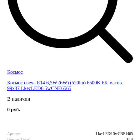
Космос
Космос свеча E14 6,5W (6W) (520lm) 6500K 6K матов.
99x37 LkecLED6.5wCNE6565
В наличии
0 руб.
Артикул
LkecLED6.5wCNE1465
Цоколь (Озон)
E14