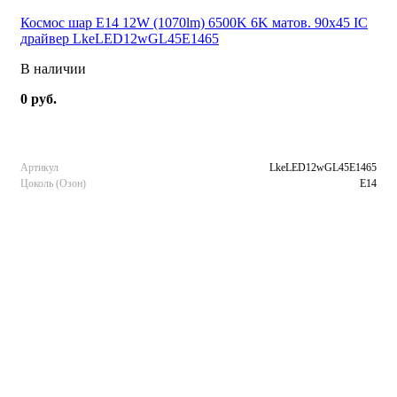
Космос шар E14 12W (1070lm) 6500K 6K матов. 90x45 IC
драйвер LkeLED12wGL45E1465
В наличии
0 руб.
Артикул
LkeLED12wGL45E1465
Цоколь (Озон)
E14