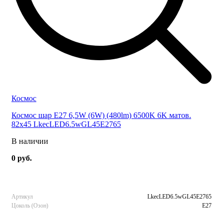
Космос
Космос шар E27 6,5W (6W) (480lm) 6500K 6K матов.
82x45 LkecLED6.5wGL45E2765
В наличии
0 руб.
Артикул
LkecLED6.5wGL45E2765
Цоколь (Озон)
E27