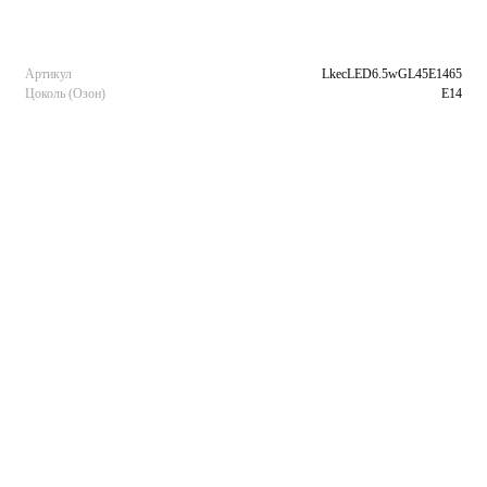
Артикул
LkecLED6.5wGL45E1465
Цоколь (Озон)
E14