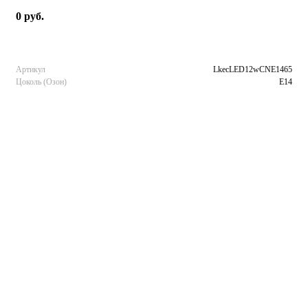
0 руб.
Артикул
LkecLED12wCNE1465
Цоколь (Озон)
E14