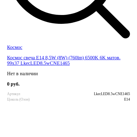
Космос
Космос свеча E14 8,5W (8W) (760lm) 6500K 6K матов.
99x37 LkecLED8.5wCNE1465
Нет в наличии
0 руб.
Артикул
LkecLED8.5wCNE1465
Цоколь (Озон)
E14