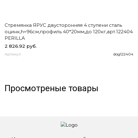
Стремянка ЯРУС двусторонняя 4 ступени сталь
Ч
оцинк,h=96см,профиль 40*20мм,до 120кг,арт.122404
д
PERILLA
2 826.92 руб.
1
Артикул
dog122404
А
Просмотреные товары