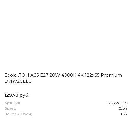
Ecola ЛОН A65 E27 20W 4000K 4K 122x65 Premium
D7RV20ELC
129.73 руб.
Артикул
D7RV20ELC
Бренд
Ecola
Цоколь (Озон)
E27