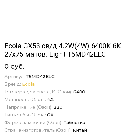
Ecola GX53 св/д 4.2W(4W) 6400K 6K
27x75 матов. Light T5MD42ELC
0 руб.
Артикул:
T5MD42ELC
Бренд:
Ecola
Температура света, К (Озон):
6400
Мощность (Озон):
4.2
Напряжение (Озон):
220
Тип колбы (Озон):
GX
Форма лампочки (Озон):
Таблетка
Страна-изготовитель (Озон):
Китай