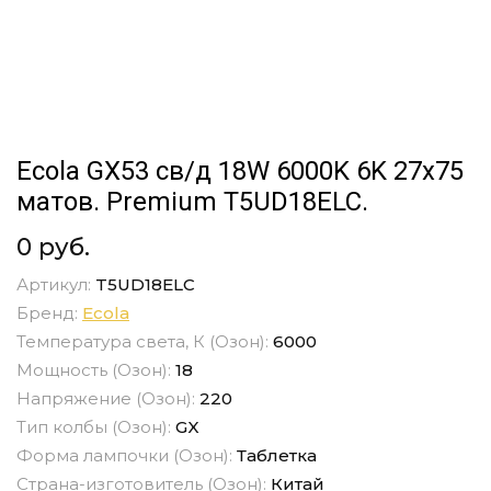
Ecola GX53 св/д 18W 6000K 6K 27x75
матов. Premium T5UD18ELC.
0 руб.
Артикул:
T5UD18ELC
Бренд:
Ecola
Температура света, К (Озон):
6000
Мощность (Озон):
18
Напряжение (Озон):
220
Тип колбы (Озон):
GX
Форма лампочки (Озон):
Таблетка
Страна-изготовитель (Озон):
Китай