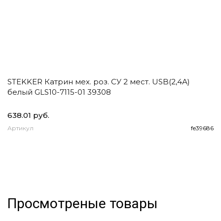
STEKKER Катрин мех. роз. СУ 2 мест. USB(2,4А)
E
белый GLS10-7115-01 39308
1
2
638.01 руб.
93
Артикул
fe39686
А
Просмотреные товары