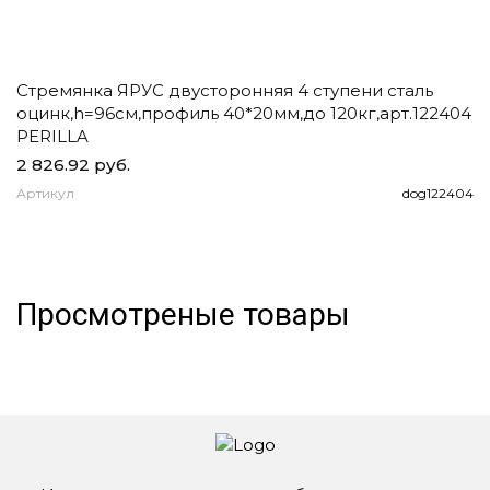
Стремянка ЯРУС двусторонняя 4 ступени сталь
Ч
оцинк,h=96см,профиль 40*20мм,до 120кг,арт.122404
д
PERILLA
2 826.92 руб.
1
Артикул
dog122404
А
Просмотреные товары