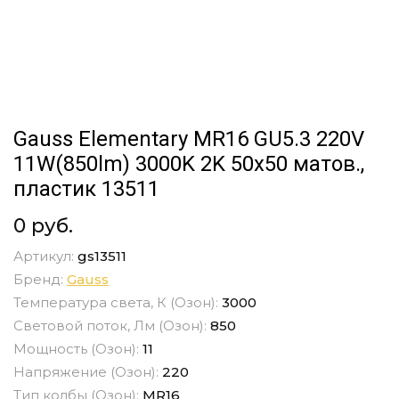
Gauss Elementary MR16 GU5.3 220V
11W(850lm) 3000K 2K 50x50 матов.,
пластик 13511
0 руб.
Артикул:
gs13511
Бренд:
Gauss
Температура света, К (Озон):
3000
Световой поток, Лм (Озон):
850
Мощность (Озон):
11
Напряжение (Озон):
220
Тип колбы (Озон):
MR16