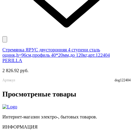
Стремянка ЯРУС двусторонняя 4 ступени сталь
Ч
оцинк,h=96см,профиль 40*20мм,до 120кг,арт.122404
к
PERILLA
1
2 826.92 руб.
А
Артикул
dog122404
Просмотреные товары
Интернет-магазин электро-, бытовых товаров.
ИНФОРМАЦИЯ