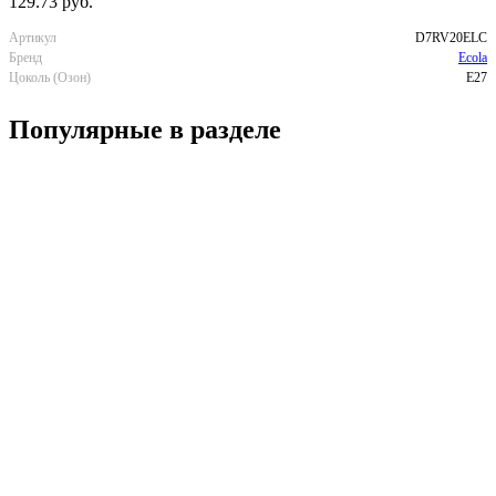
129.73 руб.
Артикул
D7RV20ELC
Бренд
Ecola
Цоколь (Озон)
E27
Популярные в разделе