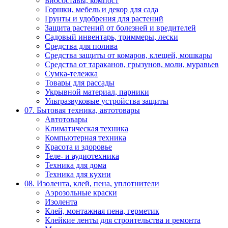
Биосоставы, компост
Горшки, мебель и декор для сада
Грунты и удобрения для растений
Защита растений от болезней и вредителей
Садовый инвентарь, триммеры, лески
Средства для полива
Средства защиты от комаров, клещей, мошкары
Средства от тараканов, грызунов, моли, муравьев
Сумка-тележка
Товары для рассады
Укрывной материал, парники
Ультразвуковые устройства защиты
07. Бытовая техника, автотовары
Автотовары
Климатическая техника
Компьютерная техника
Красота и здоровье
Теле- и аудиотехника
Техника для дома
Техника для кухни
08. Изолента, клей, пена, уплотнители
Аэрозольные краски
Изолента
Клей, монтажная пена, герметик
Клейкие ленты для строительства и ремонта