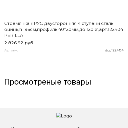
Стремянка ЯРУС двусторонняя 4 ступени сталь
Ч
оцинк,h=96см,профиль 40*20мм,до 120кг,арт.122404
д
PERILLA
2 826.92 руб.
1
Артикул
dog122404
А
Просмотреные товары