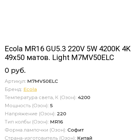
Ecola MR16 GU5.3 220V 5W 4200K 4K
49x50 матов. Light M7MV50ELC
0 руб.
Артикул:
M7MV50ELC
Бренд:
Ecola
Температура света, К (Озон):
4200
Мощность (Озон):
5
Напряжение (Озон):
220
Тип колбы (Озон):
MR16
Форма лампочки (Озон):
Софит
Страна-изготовитель (Озон):
Китай