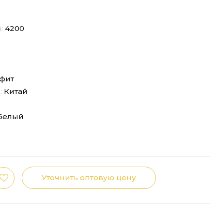
):
4200
фит
:
Китай
белый
Уточнить оптовую цену