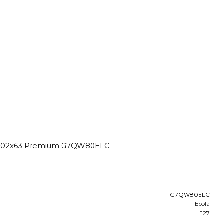
K 102x63 Premium G7QW80ELC
G7QW80ELC
Ecola
E27