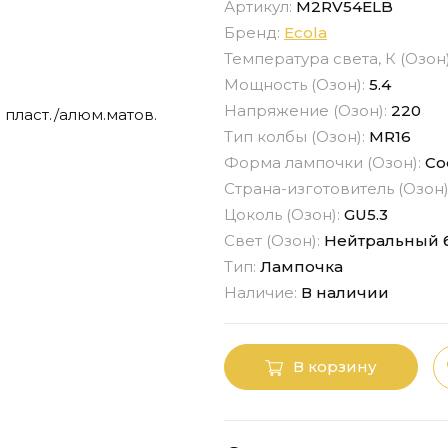
Артикул:
M2RV54ELB
Бренд:
Ecola
Температура света, К (Озон
Мощность (Озон):
5.4
Напряжение (Озон):
220
Тип колбы (Озон):
MR16
Форма лампочки (Озон):
Со
Страна-изготовитель (Озон)
Цоколь (Озон):
GU5.3
Свет (Озон):
Нейтральный 
Тип:
Лампочка
Наличие:
В наличии
В корзину