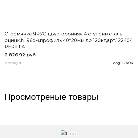
Стремянка ЯРУС двусторонняя 4 ступени сталь
Ч
оцинк,h=96см,профиль 40*20мм,до 120кг,арт.122404
д
PERILLA
2 826.92 руб.
1
Артикул
dog122404
А
Просмотреные товары