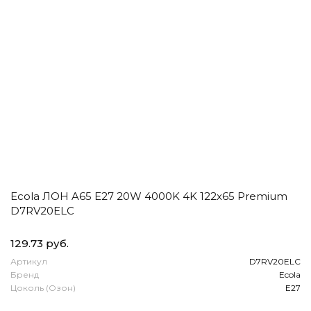
Ecola ЛОН A65 E27 20W 4000K 4K 122x65 Premium
D7RV20ELC
129.73 руб.
Артикул
D7RV20ELC
Бренд
Ecola
Цоколь (Озон)
E27