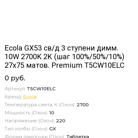
Ecola GX53 св/д 3 ступени димм.
10W 2700K 2K (шаг 100%/50%/10%)
27x75 матов. Premium T5CW10ELC
0 руб.
Артикул:
T5CW10ELC
Бренд:
Ecola
Температура света, К (Озон):
2700
Мощность (Озон):
10
Напряжение (Озон):
220
Тип колбы (Озон):
GX
Форма лампочки (Озон):
Таблетка