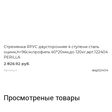
Стремянка ЯРУС двусторонняя 4 ступени сталь
Ч
оцинк,h=96см,профиль 40*20мм,до 120кг,арт.122404
д
PERILLA
2 826.92 руб.
1
Артикул
dog122404
А
Просмотреные товары