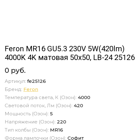
Feron MR16 GU5.3 230V 5W(420lm)
4000K 4K матовая 50x50, LB-24 25126
0 руб.
Артикул:
fe25126
Бренд:
Feron
Температура света, К (Озон):
4000
Световой поток, Лм (Озон):
420
Мощность (Озон):
5
Напряжение (Озон):
220
Тип колбы (Озон):
MR16
Форма лампочки (Озон):
Софит