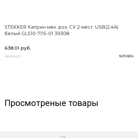
STEKKER Катрин мех. роз. СУ 2 мест. USB(2,4А)
E
белый GLS10-7115-01 39308
1
2
638.01 руб.
93
Артикул
fe39686
А
Просмотреные товары