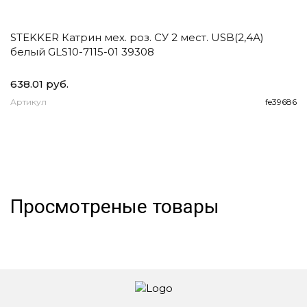
STEKKER Катрин мех. роз. СУ 2 мест. USB(2,4А)
E
белый GLS10-7115-01 39308
1
2
638.01 руб.
93
Артикул
fe39686
А
Просмотреные товары