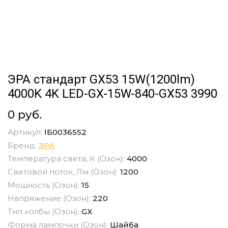
ЭРА стандарт GX53 15W(1200lm)
4000K 4K LED-GX-15W-840-GX53 3990
0 руб.
Артикул:
lБ0036552
Бренд:
ЭРА
Температура света, К (Озон):
4000
Световой поток, Лм (Озон):
1200
Мощность (Озон):
15
Напряжение (Озон):
220
Тип колбы (Озон):
GX
Форма лампочки (Озон):
Шайба