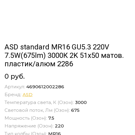
ASD standard MR16 GU5.3 220V
7.5W(675lm) 3000К 2K 51x50 матов.
пластик/алюм 2286
0 руб.
Артикул:
4690612002286
Бренд:
ASD
Температура света, К (Озон):
3000
Световой поток, Лм (Озон):
675
Мощность (Озон):
7.5
Напряжение (Озон):
220
Тип колбы (Озон):
MR16