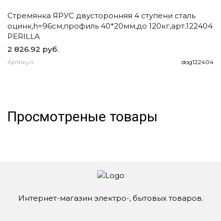
Стремянка ЯРУС двусторонняя 4 ступени сталь
Ч
оцинк,h=96см,профиль 40*20мм,до 120кг,арт.122404
д
PERILLA
2 826.92 руб.
1
Артикул
dog122404
А
Просмотреные товары
Интернет-магазин электро-, бытовых товаров.