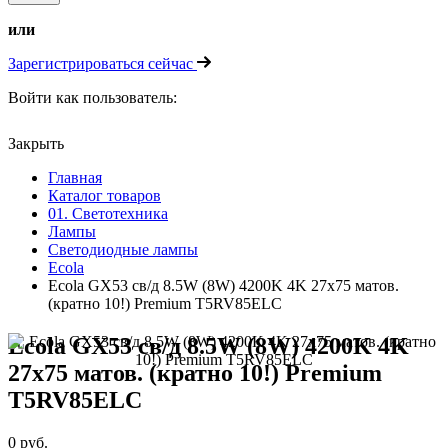
или
Зарегистрироваться сейчас
Войти как пользователь:
Закрыть
Главная
Каталог товаров
01. Светотехника
Лампы
Светодиодные лампы
Ecola
Ecola GX53 св/д 8.5W (8W) 4200K 4K 27x75 матов.
(кратно 10!) Premium T5RV85ELC
Ecola GX53 св/д 8.5W (8W) 4200K 4K
27x75 матов. (кратно 10!) Premium
T5RV85ELC
0 руб.