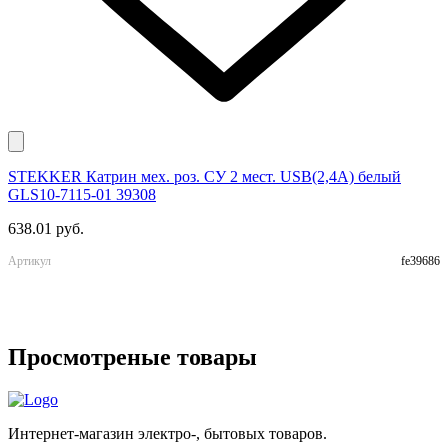
STEKKER Катрин мех. роз. СУ 2 мест. USB(2,4А) белый
E
GLS10-7115-01 39308
м
638.01 руб.
9
Артикул
fe39686
А
Просмотреные товары
Интернет-магазин электро-, бытовых товаров.