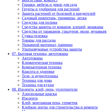
Биосоставы, компост
Горшки, мебель и декор для сада
Грунты и удобрения для растений
Защита растений от болезней и вредителей
Садовый инвентарь, триммеры, лески
Средства для полива
Средства защиты от комаров, клещей, мошкары
Средства от тараканов, грызунов, моли, муравьев
Сумка-тележка
Товары для рассады
Укрывной материал, парники
Ультразвуковые устройства защиты
07. Бытовая техника, автотовары
Автотовары
Климатическая техника
Компьютерная техника
Красота и здоровье
Теле- и аудиотехника
Техника для дома
Техника для кухни
08. Изолента, клей, пена, уплотнители
Аэрозольные краски
Изолента
Клей, монтажная пена, герметик
Клейкие ленты для строительства и ремонта