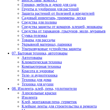
Биосоставы, компост
Горшки, мебель и декор для сада
Грунты и удобрения для растений
Защита растений от болезней и вредителей
Садовый инвентарь, триммеры, лески
Средства для полива
Средства защиты от комаров, клещей, мошкары
Средства от тараканов, грызунов, моли, муравьев
Сумка-тележка
Товары для рассады
Укрывной материал, парники
Ультразвуковые устройства защиты
07. Бытовая техника, автотовары
Автотовары
Климатическая техника
Компьютерная техника
Красота и здоровье
Теле- и аудиотехника
Техника для дома
Техника для кухни
08. Изолента, клей, пена, уплотнители
Аэрозольные краски
Изолента
Клей, монтажная пена, герметик
Клейкие ленты для строительства и ремонта