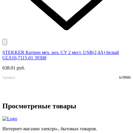
STEKKER Катрин мех. роз. СУ 2 мест. USB(2,4А) белый
E
GLS10-7115-01 39308
м
638.01 руб.
9
Артикул
fe39686
А
Просмотреные товары
Интернет-магазин электро-, бытовых товаров.