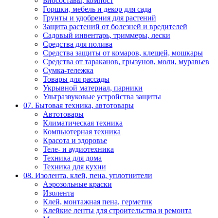
Биосоставы, компост
Горшки, мебель и декор для сада
Грунты и удобрения для растений
Защита растений от болезней и вредителей
Садовый инвентарь, триммеры, лески
Средства для полива
Средства защиты от комаров, клещей, мошкары
Средства от тараканов, грызунов, моли, муравьев
Сумка-тележка
Товары для рассады
Укрывной материал, парники
Ультразвуковые устройства защиты
07. Бытовая техника, автотовары
Автотовары
Климатическая техника
Компьютерная техника
Красота и здоровье
Теле- и аудиотехника
Техника для дома
Техника для кухни
08. Изолента, клей, пена, уплотнители
Аэрозольные краски
Изолента
Клей, монтажная пена, герметик
Клейкие ленты для строительства и ремонта