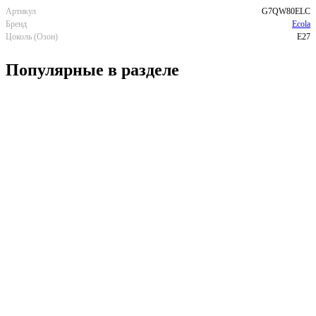
Артикул
G7QW80ELC
Бренд
Ecola
Цоколь (Озон)
E27
Популярные в разделе