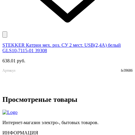
STEKKER Катрин мех. роз. СУ 2 мест. USB(2,4А) белый
E
GLS10-7115-01 39308
м
638.01 руб.
9
Артикул
fe39686
А
Просмотреные товары
Интернет-магазин электро-, бытовых товаров.
ИНФОРМАЦИЯ