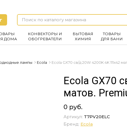
г
ОВАРЫ
КОНВЕКТОРЫ И
БЫТОВАЯ
ТОВАРЫ
ЛЯ ДОМА
ОБОГРЕВАТЕЛИ
ХИМИЯ
ДЛЯ БАНИ
одиодные лампы
Ecola
Ecola GX70 св/д 20W 4200K 4K 111x42 м
Ecola GX70 с
матов. Prem
0 руб.
Артикул:
T7PV20ELC
Бренд:
Ecola