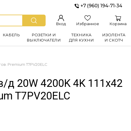
+7 (960) 194-71-34
Вход
Избранное
Корзина
КАБЕЛЬ
РОЗЕТКИ И
ТЕХНИКА
ИЗОЛЕНТА
ВЫКЛЮЧАТЕЛИ
ДЛЯ КУХНИ
И СКОТЧ
атов. Premium T7PV20ELC
в/д 20W 4200K 4K 111x42
ium T7PV20ELC