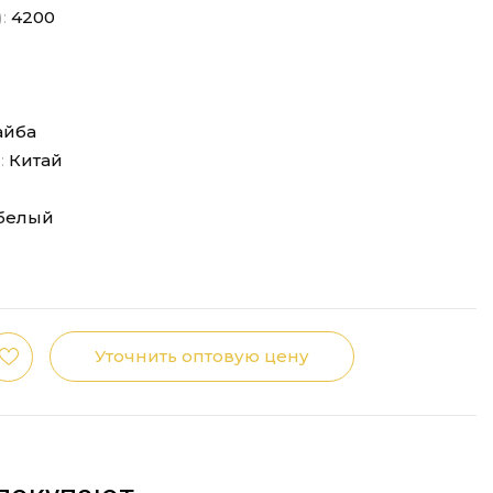
):
4200
йба
:
Китай
белый
Уточнить оптовую цену