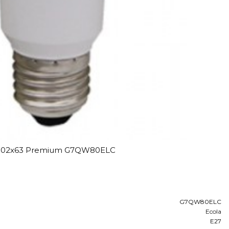
K 102x63 Premium G7QW80ELC
G7QW80ELC
Ecola
E27