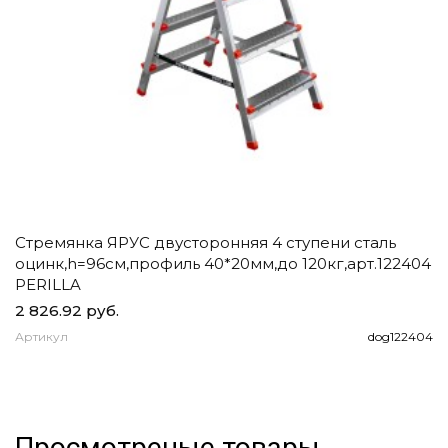
Стремянка ЯРУС двусторонняя 4 ступени сталь
Ч
оцинк,h=96см,профиль 40*20мм,до 120кг,арт.122404
д
PERILLA
2 826.92 руб.
1
Артикул
dog122404
А
Просмотреные товары