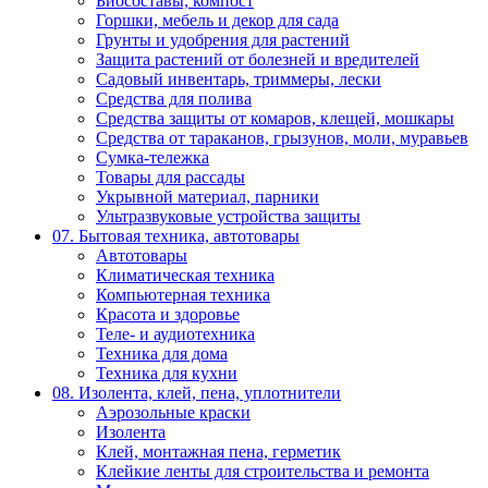
Биосоставы, компост
Горшки, мебель и декор для сада
Грунты и удобрения для растений
Защита растений от болезней и вредителей
Садовый инвентарь, триммеры, лески
Средства для полива
Средства защиты от комаров, клещей, мошкары
Средства от тараканов, грызунов, моли, муравьев
Сумка-тележка
Товары для рассады
Укрывной материал, парники
Ультразвуковые устройства защиты
07. Бытовая техника, автотовары
Автотовары
Климатическая техника
Компьютерная техника
Красота и здоровье
Теле- и аудиотехника
Техника для дома
Техника для кухни
08. Изолента, клей, пена, уплотнители
Аэрозольные краски
Изолента
Клей, монтажная пена, герметик
Клейкие ленты для строительства и ремонта