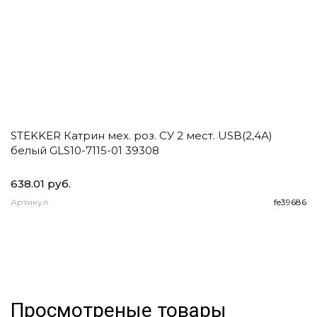
STEKKER Катрин мех. роз. СУ 2 мест. USB(2,4А)
E
белый GLS10-7115-01 39308
1
2
638.01 руб.
93
Артикул
fe39686
А
Просмотреные товары