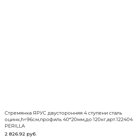
Стремянка ЯРУС двусторонняя 4 ступени сталь
Ч
оцинк,h=96см,профиль 40*20мм,до 120кг,арт.122404
д
PERILLA
2 826.92 руб.
1