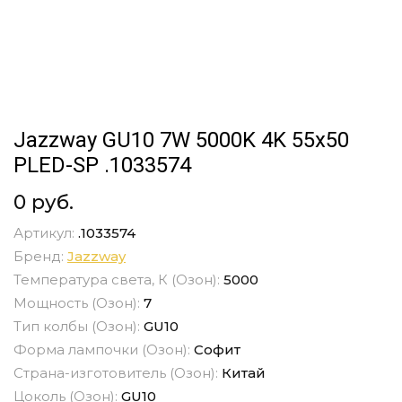
Jazzway GU10 7W 5000K 4K 55x50
PLED-SP .1033574
0 руб.
Артикул:
.1033574
Бренд:
Jazzway
Температура света, К (Озон):
5000
Мощность (Озон):
7
Тип колбы (Озон):
GU10
Форма лампочки (Озон):
Софит
Страна-изготовитель (Озон):
Китай
Цоколь (Озон):
GU10