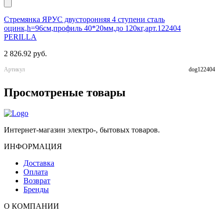
Стремянка ЯРУС двусторонняя 4 ступени сталь
Ч
оцинк,h=96см,профиль 40*20мм,до 120кг,арт.122404
к
PERILLA
1
2 826.92 руб.
А
Артикул
dog122404
Просмотреные товары
Интернет-магазин электро-, бытовых товаров.
ИНФОРМАЦИЯ
Доставка
Оплата
Возврат
Бренды
О КОМПАНИИ