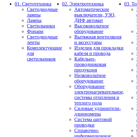
01. Светотехника
02. Электротехника
03. Т
Светодиодные
Автоматические
лампы
выключатели, УЗО,
Лампы
ДИФ автомат
Светильники
Высоковольтное
Фонари
оборудование
Светодиодные
Вытяжная вентиляция
ленты
и аксессуары
Комплектующие
Изделия для прокладки
для
кабеля и провода
светильников
Кабельно-
проводниковая
продукция
Низковольтное
оборудование
Оборудование
электронагревательное,
системы отопления и
теплого пола
Силовые удлинители-
длинномеры
Система щитовой
проводки
Справочно-
информационное