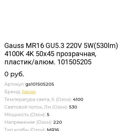
Gauss MR16 GU5.3 220V 5W(530lm)
4100K 4K 50x45 прозрачная,
пластик/алюм. 101505205
0 руб.
Артикул:
gs101505205
Бренд:
Gauss
Температура света, К (Озон):
4100
Световой поток, Лм (Озон):
530
Мощность (Озон):
5
Напряжение (Озон):
220
Тип колбы (Озон):
MR16