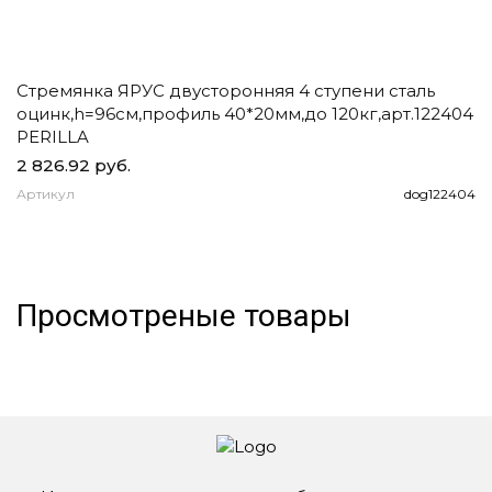
Стремянка ЯРУС двусторонняя 4 ступени сталь
Ч
оцинк,h=96см,профиль 40*20мм,до 120кг,арт.122404
д
PERILLA
2 826.92 руб.
1
Артикул
dog122404
А
Просмотреные товары