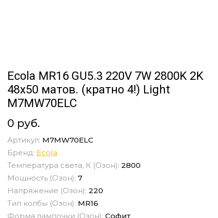
Ecola MR16 GU5.3 220V 7W 2800K 2K
48x50 матов. (кратно 4!) Light
M7MW70ELC
0 руб.
Артикул:
M7MW70ELC
Бренд:
Ecola
Температура света, К (Озон):
2800
Мощность (Озон):
7
Напряжение (Озон):
220
Тип колбы (Озон):
MR16
Форма лампочки (Озон):
Софит