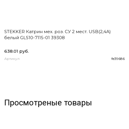
STEKKER Катрин мех. роз. СУ 2 мест. USB(2,4А)
E
белый GLS10-7115-01 39308
1
2
638.01 руб.
93
Артикул
fe39686
А
Просмотреные товары