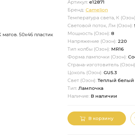
Артикул:
e12871
Бренд:
Camelion
Температура света, К (Озон
Световой поток, Лм (Озон):
Мощность (Озон):
8
Напряжение (Озон):
220
Тип колбы (Озон):
MR16
Форма лампочки (Озон):
Со
Страна-изготовитель (Озон)
Цоколь (Озон):
GU5.3
Свет (Озон):
Теплый белый
Тип:
Лампочка
Наличие:
В наличии
В корзину