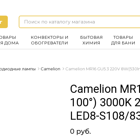
г
ОВАРЫ
КОНВЕКТОРЫ И
БЫТОВАЯ
ТОВАРЫ
ЛЯ ДОМА
ОБОГРЕВАТЕЛИ
ХИМИЯ
ДЛЯ БАНИ
одиодные лампы
Camelion
Camelion MR16 GU5.3 220V 8W(530lm
Camelion MR
100°) 3000K 
LED8-S108/8
0 руб.