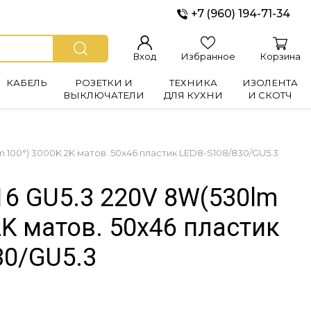
+7 (960) 194-71-34
Вход
Избранное
Корзина
КАБЕЛЬ
РОЗЕТКИ И
ТЕХНИКА
ИЗОЛЕНТА
ВЫКЛЮЧАТЕЛИ
ДЛЯ КУХНИ
И СКОТЧ
 100°) 3000K 2K матов. 50x46 пластик LED8-S108/830/GU5.3
16 GU5.3 220V 8W(530lm
2K матов. 50x46 пластик
30/GU5.3