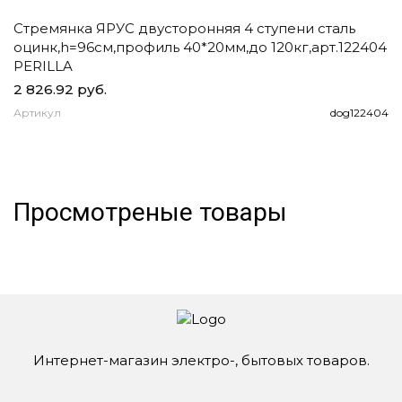
Стремянка ЯРУС двусторонняя 4 ступени сталь
Ч
оцинк,h=96см,профиль 40*20мм,до 120кг,арт.122404
д
PERILLA
2 826.92 руб.
1
Артикул
dog122404
А
Просмотреные товары
Интернет-магазин электро-, бытовых товаров.