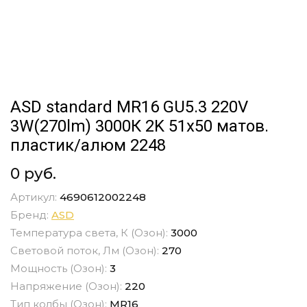
ASD standard MR16 GU5.3 220V
3W(270lm) 3000К 2K 51x50 матов.
пластик/алюм 2248
0 руб.
Артикул:
4690612002248
Бренд:
ASD
Температура света, К (Озон):
3000
Световой поток, Лм (Озон):
270
Мощность (Озон):
3
Напряжение (Озон):
220
Тип колбы (Озон):
MR16