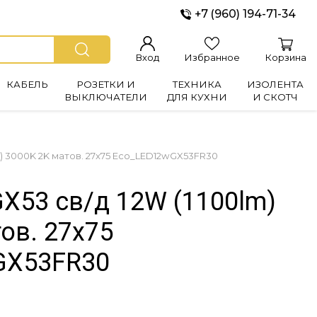
+7 (960) 194-71-34
Вход
Избранное
Корзина
КАБЕЛЬ
РОЗЕТКИ И
ТЕХНИКА
ИЗОЛЕНТА
ВЫКЛЮЧАТЕЛИ
ДЛЯ КУХНИ
И СКОТЧ
 3000K 2K матов. 27x75 Eco_LED12wGX53FR30
53 св/д 12W (1100lm)
ов. 27x75
GX53FR30