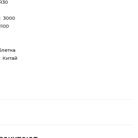
R30
):
3000
1100
блетка
:
Китай