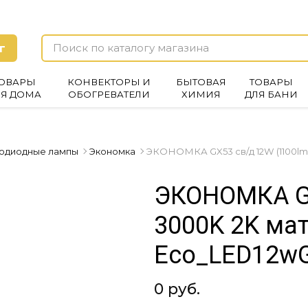
г
ОВАРЫ
КОНВЕКТОРЫ И
БЫТОВАЯ
ТОВАРЫ
ЛЯ ДОМА
ОБОГРЕВАТЕЛИ
ХИМИЯ
ДЛЯ БАНИ
одиодные лампы
Экономка
ЭКОНОМКА GX53 св/д 12W (1100lm)
ЭКОНОМКА GX
3000K 2K мат
Eco_LED12w
0 руб.