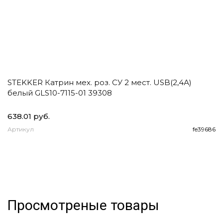
STEKKER Катрин мех. роз. СУ 2 мест. USB(2,4А)
E
белый GLS10-7115-01 39308
1
2
638.01 руб.
93
Артикул
fe39686
А
Просмотреные товары