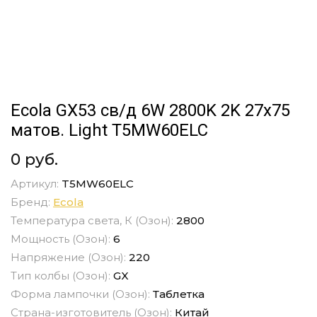
Ecola GX53 св/д 6W 2800K 2K 27x75
матов. Light T5MW60ELC
0 руб.
Артикул:
T5MW60ELC
Бренд:
Ecola
Температура света, К (Озон):
2800
Мощность (Озон):
6
Напряжение (Озон):
220
Тип колбы (Озон):
GX
Форма лампочки (Озон):
Таблетка
Страна-изготовитель (Озон):
Китай