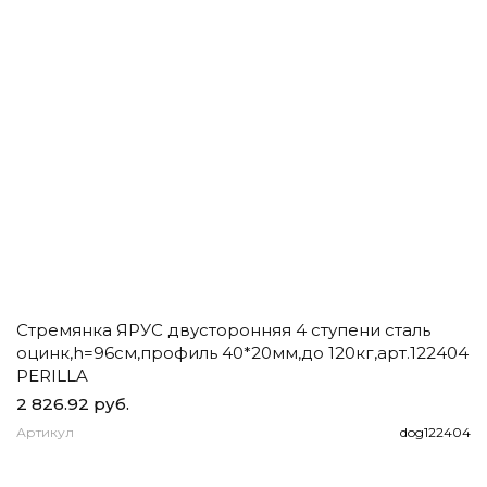
Стремянка ЯРУС двусторонняя 4 ступени сталь
Ч
оцинк,h=96см,профиль 40*20мм,до 120кг,арт.122404
д
PERILLA
2 826.92 руб.
1
Артикул
dog122404
А