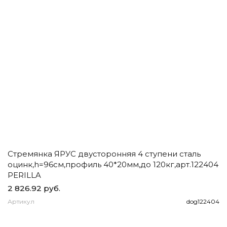
Стремянка ЯРУС двусторонняя 4 ступени сталь
Ч
оцинк,h=96см,профиль 40*20мм,до 120кг,арт.122404
д
PERILLA
2 826.92 руб.
1
Артикул
dog122404
А