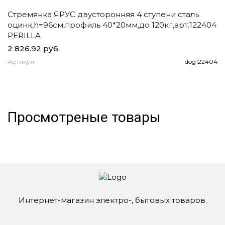
Стремянка ЯРУС двусторонняя 4 ступени сталь
Ч
оцинк,h=96см,профиль 40*20мм,до 120кг,арт.122404
д
PERILLA
2 826.92 руб.
1
Артикул
dog122404
А
Просмотреные товары
Интернет-магазин электро-, бытовых товаров.