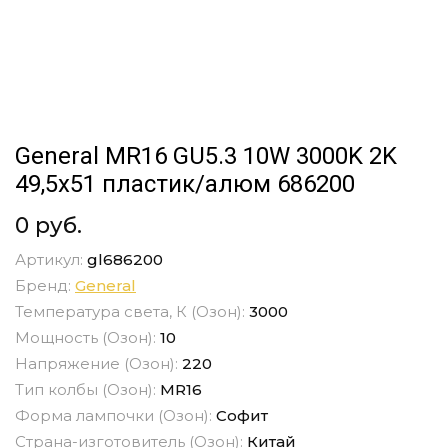
General MR16 GU5.3 10W 3000K 2K
49,5x51 пластик/алюм 686200
0 руб.
Артикул:
gl686200
Бренд:
General
Температура света, К (Озон):
3000
Мощность (Озон):
10
Напряжение (Озон):
220
Тип колбы (Озон):
MR16
Форма лампочки (Озон):
Софит
Страна-изготовитель (Озон):
Китай