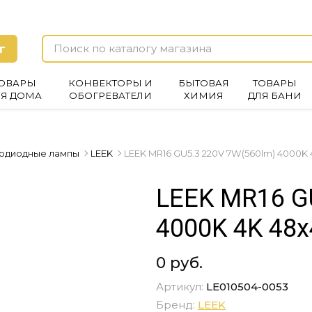
г
ОВАРЫ
КОНВЕКТОРЫ И
БЫТОВАЯ
ТОВАРЫ
ЛЯ ДОМА
ОБОГРЕВАТЕЛИ
ХИМИЯ
ДЛЯ БАНИ
одиодные лампы
LEEK
LEEK MR16 GU5.3 220V 7W(560lm) 4000K 
LEEK MR16 G
4000K 4K 48x
0 руб.
Артикул:
LE010504-0053
Бренд:
LEEK