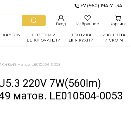
+7 (960) 194-71-34
Вход
Избранное
Корзина
КАБЕЛЬ
РОЗЕТКИ И
ТЕХНИКА
ИЗОЛЕНТА
ВЫКЛЮЧАТЕЛИ
ДЛЯ КУХНИ
И СКОТЧ
4K 48x49 матов. LE010504-0053
U5.3 220V 7W(560lm)
49 матов. LE010504-0053