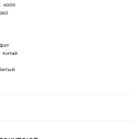
):
4000
560
фит
:
Китай
белый