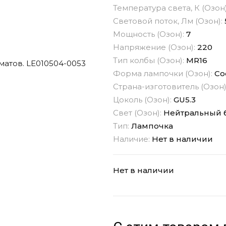
Температура света, К (Озон
Световой поток, Лм (Озон):
Мощность (Озон):
7
Напряжение (Озон):
220
Тип колбы (Озон):
MR16
Форма лампочки (Озон):
Со
Страна-изготовитель (Озон)
Цоколь (Озон):
GU5.3
Свет (Озон):
Нейтральный 
Тип:
Лампочка
Наличие:
Нет в наличии
Нет в наличии