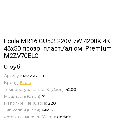
Ecola MR16 GU5.3 220V 7W 4200K 4K
48x50 прозр. пласт./алюм. Premium
M2ZV70ELC
0 руб.
Артикул:
M2ZV70ELC
Бренд:
Ecola
Температура света, К (Озон):
4200
Мощность (Озон):
7
Напряжение (Озон):
220
Тип колбы (Озон):
MR16
Форма лампочки (Озон):
Софит