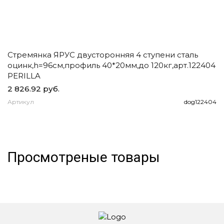
Стремянка ЯРУС двусторонняя 4 ступени сталь
Ч
оцинк,h=96см,профиль 40*20мм,до 120кг,арт.122404
д
PERILLA
2 826.92 руб.
1
Артикул
dog122404
А
Просмотреные товары