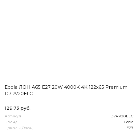
Ecola ЛОН A65 E27 20W 4000K 4K 122x65 Premium
D7RV20ELC
129.73 руб.
Артикул
D7RV20ELC
Бренд
Ecola
Цоколь (Озон)
E27