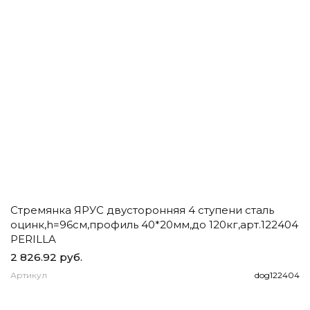
Стремянка ЯРУС двусторонняя 4 ступени сталь
Ч
оцинк,h=96см,профиль 40*20мм,до 120кг,арт.122404
д
PERILLA
2 826.92 руб.
1
Артикул
dog122404
А