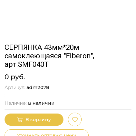
СЕРПЯНКА 43мм*20м
самоклеющаяся "Fiberon",
арт.SMF040T
0 руб.
Артикул:
adm2078
:
Наличие:
В наличии
В корзину
Уточнить оптовую цену