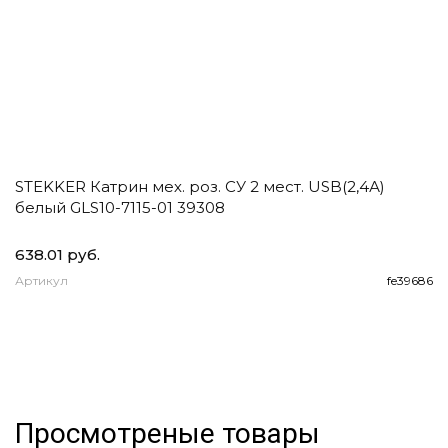
STEKKER Катрин мех. роз. СУ 2 мест. USB(2,4А)
E
белый GLS10-7115-01 39308
1
2
638.01 руб.
93
Артикул
fe39686
А
Просмотреные товары