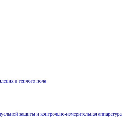
пления и теплого пола
уальной защиты и контрольно-измерительная аппаратура