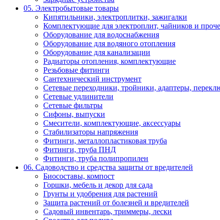
05. Электробытовые товары
Кипятильники, электроплитки, зажигалки
Комплектующие для электроплит, чайников и проч
Оборудование для водоснабжения
Оборудование для водяного отопления
Оборудование для канализации
Радиаторы отопления, комплектующие
Резьбовые фитинги
Сантехнический инструмент
Сетевые переходники, тройники, адаптеры, переклю
Сетевые удлинители
Сетевые фильтры
Сифоны, выпуски
Смесители, комплектующие, аксессуары
Стабилизаторы напряжения
Фитинги, металлопластиковая труба
Фитинги, труба ПНД
Фитинги, труба полипропилен
06. Садоводство и средства защиты от вредителей
Биосоставы, компост
Горшки, мебель и декор для сада
Грунты и удобрения для растений
Защита растений от болезней и вредителей
Садовый инвентарь, триммеры, лески