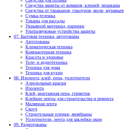
Средства для полива
Средства защиты от комаров, клещей, мошкары
Средства от тараканов, грызунов, моли, муравьев
Сумка-тележка
Товары для рассады
Укрывной материал, парники
Ультразвуковые устройства защиты
07. Бытовая техника, автотовары
Автотовары
Климатическая техника
Компьютерная техника
Красота и здоровье
Теле- и аудиотехника
Техника для дома
Техника для кухни
08. Изолента, клей, пена, уплотнители
Аэрозольные краски
Изолента
Клей, монтажная пена, герметик
Клейкие ленты для строительства и ремонта
Малярная лента
Скотч
Строительные пленки, мембраны
Уплотнители, лента для заклейки окон
09. Радиотовары