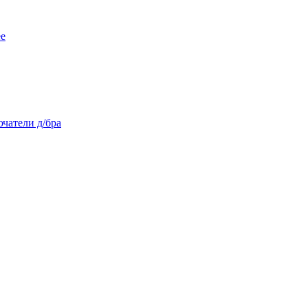
ее
чатели д/бра