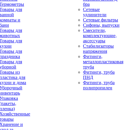
Термометры
бра
Товары для
Сетевые
ванной
удлинители
комнаты и
Сетевые фильтры
бани
Сифоны, выпуски
Товары для
Смесители,
животных
комплектующие,
Товары для
аксессуары
кухни
Стабилизаторы
Товары для
напряжения
праздника
Фитинги,
Товары для
металлопластиковая
уборной
труба
Товары из
Фитинги, труба
пластика для
ПНД
кухни и дома
Фитинги, труба
Уборочный
полипропилен
инвентарь
Упаковка
(пакеты,
пленка)
Хозяйственные
товары
Хранение и
уход за