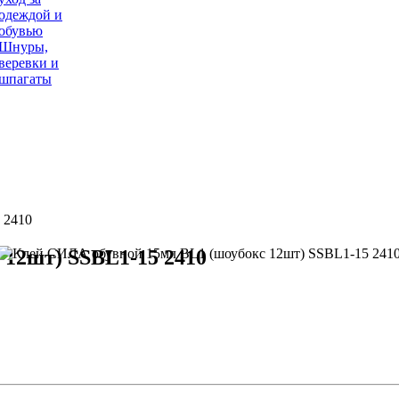
одеждой и
обувью
Шнуры,
веревки и
шпагаты
 2410
12шт) SSBL1-15 2410