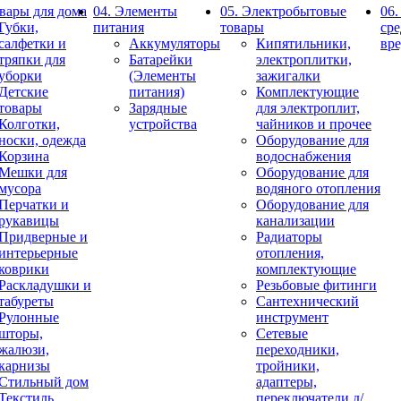
овары для дома
04. Элементы
05. Электробытовые
06.
Губки,
питания
товары
сре
салфетки и
Аккумуляторы
Кипятильники,
вр
тряпки для
Батарейки
электроплитки,
уборки
(Элементы
зажигалки
Детские
питания)
Комплектующие
товары
Зарядные
для электроплит,
Колготки,
устройства
чайников и прочее
носки, одежда
Оборудование для
Корзина
водоснабжения
Мешки для
Оборудование для
мусора
водяного отопления
Перчатки и
Оборудование для
рукавицы
канализации
Придверные и
Радиаторы
интерьерные
отопления,
коврики
комплектующие
Раскладушки и
Резьбовые фитинги
табуреты
Сантехнический
Рулонные
инструмент
шторы,
Сетевые
жалюзи,
переходники,
карнизы
тройники,
Стильный дом
адаптеры,
Текстиль
переключатели д/