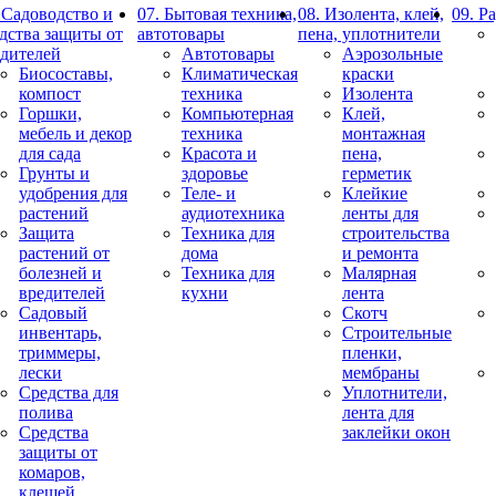
 Садоводство и
07. Бытовая техника,
08. Изолента, клей,
09. Р
дства защиты от
автотовары
пена, уплотнители
едителей
Автотовары
Аэрозольные
Биосоставы,
Климатическая
краски
компост
техника
Изолента
Горшки,
Компьютерная
Клей,
мебель и декор
техника
монтажная
для сада
Красота и
пена,
Грунты и
здоровье
герметик
удобрения для
Теле- и
Клейкие
растений
аудиотехника
ленты для
Защита
Техника для
строительства
растений от
дома
и ремонта
болезней и
Техника для
Малярная
вредителей
кухни
лента
Садовый
Скотч
инвентарь,
Строительные
триммеры,
пленки,
лески
мембраны
Средства для
Уплотнители,
полива
лента для
Средства
заклейки окон
защиты от
комаров,
клещей,