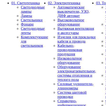
01. Светотехника
02. Электротехника
03. Т
Светодиодные
Автоматические
лампы
выключатели, УЗО,
Лампы
ДИФ автомат
Светильники
Высоковольтное
Фонари
оборудование
Светодиодные
Вытяжная вентиляция
ленты
и аксессуары
Комплектующие
Изделия для прокладки
для
кабеля и провода
светильников
Кабельно-
проводниковая
продукция
Низковольтное
оборудование
Оборудование
электронагревательное,
системы отопления и
теплого пола
Силовые удлинители-
длинномеры
Система щитовой
проводки
Справочно-
информационное