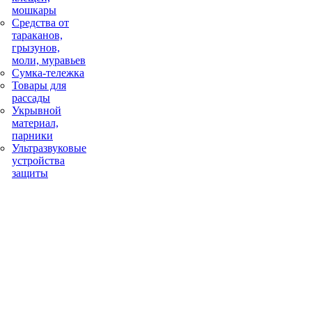
мошкары
Средства от
тараканов,
грызунов,
моли, муравьев
Сумка-тележка
Товары для
рассады
Укрывной
материал,
парники
Ультразвуковые
устройства
защиты