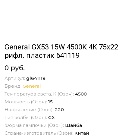
General GX53 15W 4500K 4K 75x22
рифл. пластик 641119
0 руб.
Артикул:
gl641119
Бренд:
General
Температура света, К (Озон):
4500
Мощность (Озон):
15
Напряжение (Озон):
220
Тип колбы (Озон):
GX
Форма лампочки (Озон):
Шайба
Страна-изготовитель (Озон):
Китай