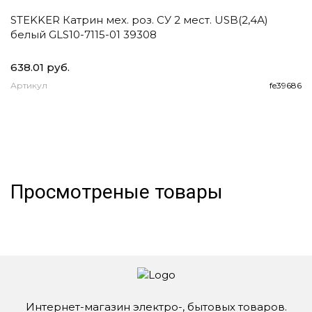
STEKKER Катрин мех. роз. СУ 2 мест. USB(2,4А)
E
белый GLS10-7115-01 39308
1
2
638.01 руб.
93
Артикул
fe39686
А
Просмотреные товары
Интернет-магазин электро-, бытовых товаров.