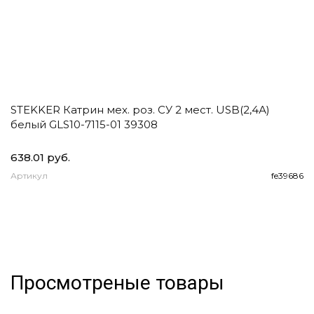
STEKKER Катрин мех. роз. СУ 2 мест. USB(2,4А)
E
белый GLS10-7115-01 39308
1
2
638.01 руб.
93
Артикул
fe39686
А
Просмотреные товары