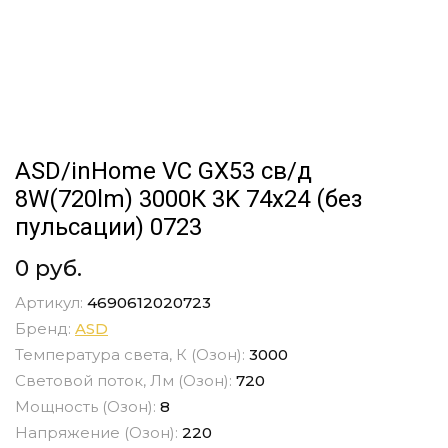
ASD/inHome VC GX53 св/д
8W(720lm) 3000К 3K 74x24 (без
пульсации) 0723
0 руб.
Артикул:
4690612020723
Бренд:
ASD
Температура света, К (Озон):
3000
Световой поток, Лм (Озон):
720
Мощность (Озон):
8
Напряжение (Озон):
220