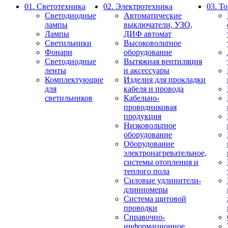
01. Светотехника
02. Электротехника
03. Т
Светодиодные
Автоматические
лампы
выключатели, УЗО,
Лампы
ДИФ автомат
Светильники
Высоковольтное
Фонари
оборудование
Светодиодные
Вытяжная вентиляция
ленты
и аксессуары
Комплектующие
Изделия для прокладки
для
кабеля и провода
светильников
Кабельно-
проводниковая
продукция
Низковольтное
оборудование
Оборудование
электронагревательное,
системы отопления и
теплого пола
Силовые удлинители-
длинномеры
Система щитовой
проводки
Справочно-
информационное