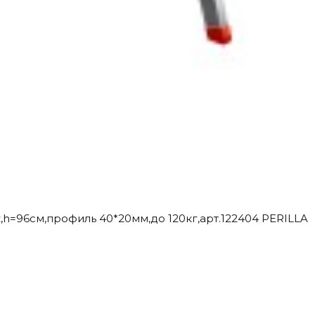
,h=96см,профиль 40*20мм,до 120кг,арт.122404 PERILLA