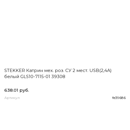
STEKKER Катрин мех. роз. СУ 2 мест. USB(2,4А)
E
белый GLS10-7115-01 39308
1
2
638.01 руб.
93
Артикул
fe39686
А