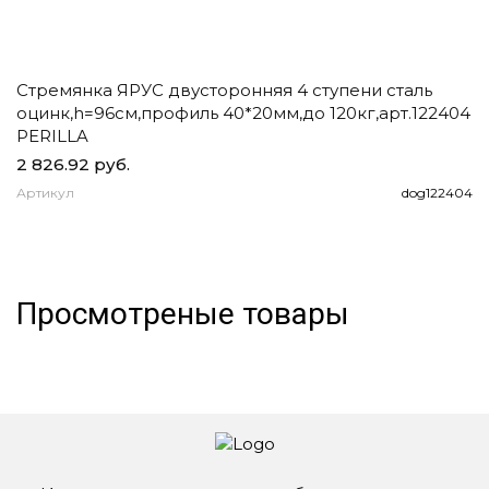
Стремянка ЯРУС двусторонняя 4 ступени сталь
Ч
оцинк,h=96см,профиль 40*20мм,до 120кг,арт.122404
д
PERILLA
2 826.92 руб.
1
Артикул
dog122404
А
Просмотреные товары