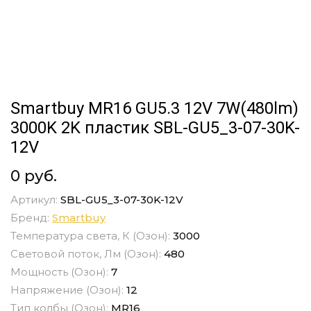
Smartbuy MR16 GU5.3 12V 7W(480lm)
3000K 2K пластик SBL-GU5_3-07-30K-
12V
0 руб.
Артикул:
SBL-GU5_3-07-30K-12V
Бренд:
Smartbuy
Температура света, К (Озон):
3000
Световой поток, Лм (Озон):
480
Мощность (Озон):
7
Напряжение (Озон):
12
Тип колбы (Озон):
MR16