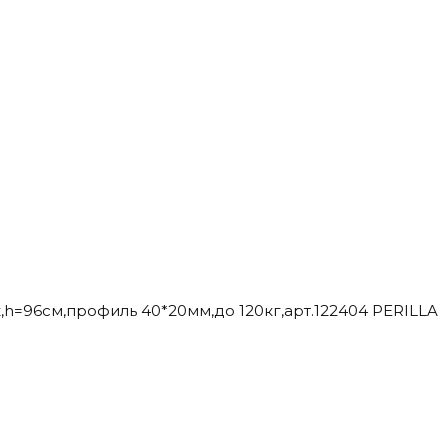
,h=96см,профиль 40*20мм,до 120кг,арт.122404 PERILLA