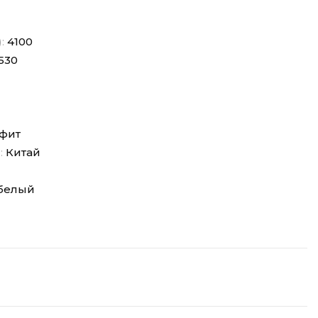
):
4100
530
фит
:
Китай
белый