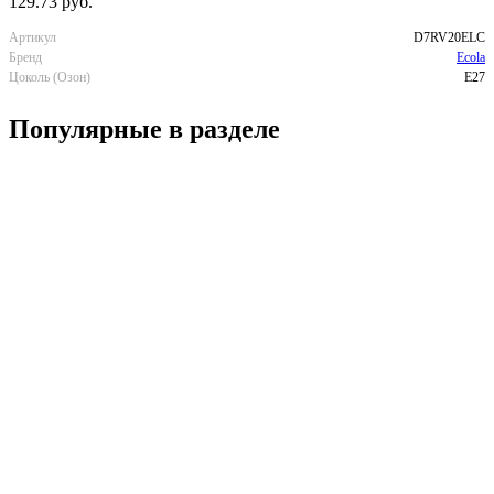
129.73 руб.
Артикул
D7RV20ELC
Бренд
Ecola
Цоколь (Озон)
E27
Популярные в разделе