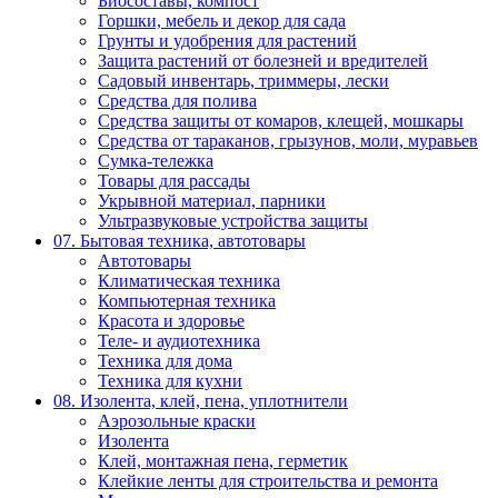
Биосоставы, компост
Горшки, мебель и декор для сада
Грунты и удобрения для растений
Защита растений от болезней и вредителей
Садовый инвентарь, триммеры, лески
Средства для полива
Средства защиты от комаров, клещей, мошкары
Средства от тараканов, грызунов, моли, муравьев
Сумка-тележка
Товары для рассады
Укрывной материал, парники
Ультразвуковые устройства защиты
07. Бытовая техника, автотовары
Автотовары
Климатическая техника
Компьютерная техника
Красота и здоровье
Теле- и аудиотехника
Техника для дома
Техника для кухни
08. Изолента, клей, пена, уплотнители
Аэрозольные краски
Изолента
Клей, монтажная пена, герметик
Клейкие ленты для строительства и ремонта